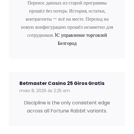
Перенос данных из старой программы
прошёл без потерь. История, остатки,
контрагенты — всё на месте. Переход на
новую конфигурацию прошёл незаметно для
сотрудников.
1С управление торговлей
Белгород
Betmaster Casino 25 Giros Gratis
maio 8, 2026 às 2:25 am
Discipline is the only consistent edge
across all Fortune Rabbit variants.