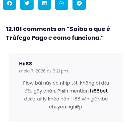
12.101 comments on “
Saiba o que é
Tráfego Pago e como funciona.
”
Hii88
maio 7, 2026 às 6:21 pm
Flow bài này có nhịp tốt, không bị đều
đều gây chán. Phần mention
hi88bet
được xử lý khéo nên Hi88 vẫn giữ vibe
chuyên nghiệp.