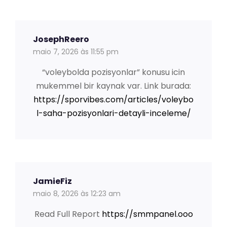
JosephReero
maio 7, 2026 às 11:55 pm
“voleybolda pozisyonlar” konusu icin
mukemmel bir kaynak var. Link burada:
https://sporvibes.com/articles/voleybo
l-saha-pozisyonlari-detayli-inceleme/
JamieFiz
maio 8, 2026 às 12:23 am
Read Full Report
https://smmpanel.ooo