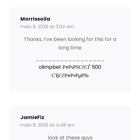
Morrissoila
maio 8, 2026 às 3:04 am
Thanks, I’ve been looking for this for a
long time
_________________
olimpbet Р±РѕРЅСѓСЃ 500
СЂСѓР±Р»РµР№
JamieFiz
maio 8, 2026 às 4:48 am
look at these guys