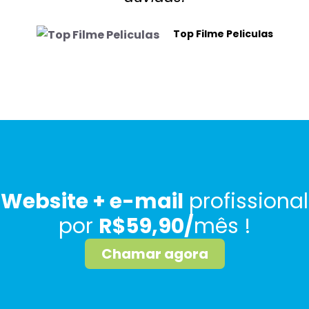
Top Filme Peliculas
Website + e-mail
profissional
por
R$59,90/
mês !
Chamar agora