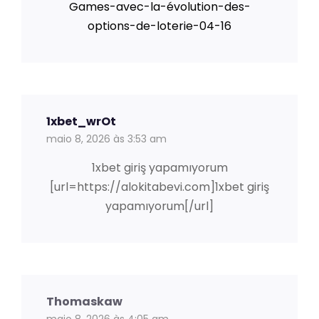
Games-avec-la-évolution-des-
options-de-loterie-04-16
1xbet_wrOt
maio 8, 2026 às 3:53 am
1xbet giriş yapamıyorum
[url=https://alokitabevi.com]1xbet giriş
yapamıyorum[/url]
Thomaskaw