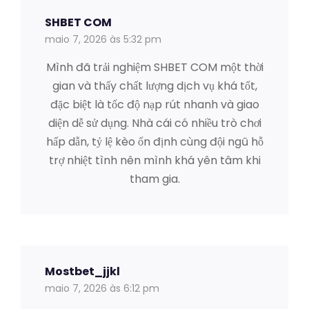
SHBET COM
maio 7, 2026 às 5:32 pm
Mình đã trải nghiệm SHBET COM một thời
gian và thấy chất lượng dịch vụ khá tốt,
đặc biệt là tốc độ nạp rút nhanh và giao
diện dễ sử dụng. Nhà cái có nhiều trò chơi
hấp dẫn, tỷ lệ kèo ổn định cùng đội ngũ hỗ
trợ nhiệt tình nên mình khá yên tâm khi
tham gia.
Mostbet_jjkl
maio 7, 2026 às 6:12 pm