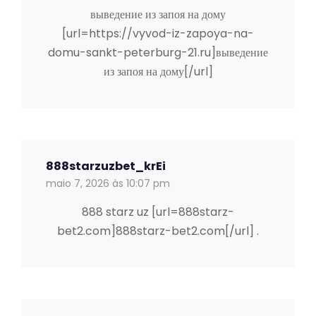
выведение из запоя на дому
[url=https://vyvod-iz-zapoya-na-
domu-sankt-peterburg-21.ru]выведение
из запоя на дому[/url]
888starzuzbet_krEi
maio 7, 2026 às 10:07 pm
888 starz uz [url=888starz-
bet2.com]888starz-bet2.com[/url] .