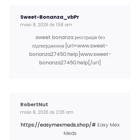
Sweet-Bonanza_vbPr
maio 8, 2026 às 1:58 am
sweet bonanza реєстрація без
підтвердження [url=www.sweet-
bonanza27450.help]www.sweet-
bonanza27450.help[/url]
RobertNut
maio 8, 2026 às 2:05 am
https://easymexmeds.shop/#
Easy Mex
Meds